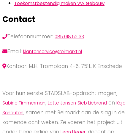
Toekomstbestendig maken VvE Gebouw
Contact
Telefoonnummer:
085 018 52 33
Email:
klantenservice@reimarkt.nl
Kantoor: M.H. Tromplaan 4-6, 7511JK Enschede
Voor hun eerste STADSLAB-opdracht mogen,
,
en
Sabine Timmerman
Lotte Jansen
Sieb Liebrand
Kaja
, samen met Reimarkt aan de slag in de
Schouten
komende acht weken. Ze voeren het project uit
onder begeleiding van
, docent op
Leon Heger